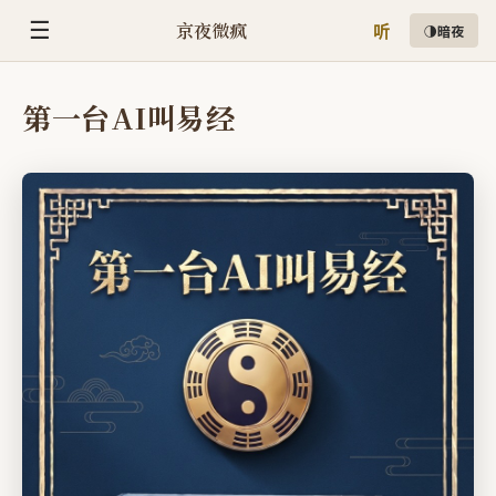
☰
京夜微疯
◑
暗夜
听
第一台AI叫易经